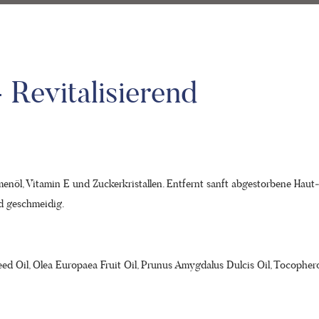
 Revitalisierend
n­öl, Vitamin E und Zucker­kristallen. Entfernt sanft ab­gestorbene Haut
d geschmeidig.
eed Oil, Olea Europaea Fruit Oil, Prunus Amygdalus Dulcis Oil, Tocophero